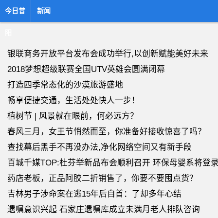
今日昔
新闻
阳
银联商务开放平台发布会成功举行,以创新赋能美好未来
2018梦想超级联赛全国UTV英雄会圆满闭幕
打造四季常态化的沙漠旅游盛地
畅享便捷交通，生活处处快人一步！
植树节 | 风景就在眼前，何必远方？
春风三月，女王节悄然而至，你准备好接收惊喜了吗？
查找幕后黑手不再没办法,净化网络空间又有新手段
百城千媒TOP:杜芬举新品布会顺利召开 环保母婴系将登
药店老板，正品阿胶二折销售了，你要不要囤点货？
吉林男子涉命案在逃15年后自首：了却多年心结
遗嘱意识兴起 石家庄遗嘱库成立未满月老人排队咨询