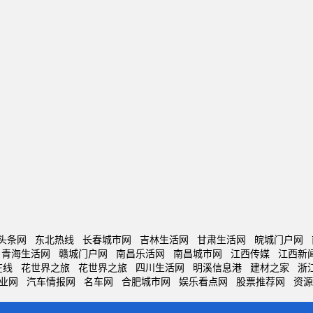
头条网
东北热线
长春城市网
吉林生活网
甘肃生活网
皖城门户网
青海生活网
赣城门户网
南昌乐活网
南昌城市网
江西传媒
江西新
在线
花世界之旅
花世界之旅
四川生活网
明溪信息港
建材之家
浙
业网
汽车情报网
名车网
合肥城市网
娱乐看点网
股票推荐网
资源