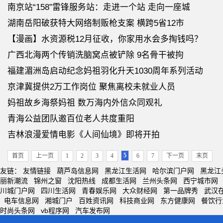
南京站“158”雷锋服务站：走进一个站 走向一座城
湖南岳阳破获特大网络制贩枪支案 横跨5省12市
【漫画】水资源税12月征收，你家用水会多掏钱吗？
广西北海两个传销洗脑窝点被铲除 9名骨干被拘
福建湄洲岛启动纪念妈祖羽化升天1030周年系列活动
京津冀提供2万工作岗位 聚焦离校未就业人员
妈祖故乡海祭妈祖 数万海内外信众同观礼
青海公益团队邀百位老人共度重阳
吉林浪漫爱情电影《人间仙境》即将开拍
5
首页
上一页
1
2
3
4
6
7
下一页
末页
友链：
友情链接
葫芦岛信息网
黑龙江生活网
哈尔滨门户网
黑龙江
丽新潮流
锦州之窗
沈阳热线
成都生活网
兰州头条网
西宁城市网
川城门户网
四川生活网
青春娱乐网
大众财经网
第一品牌秀
武汉
电车信息网
湘城门户
百姓资讯网
科技商业网
东方健康网
餐饮行
时尚头条网
vb程序网
汽车发布网