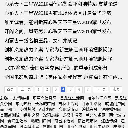
心系天下三星W2019媒体品鉴会呼和浩特站 赏茶论道
心系天下三星W2019发布现场体验区开启奢华之旅
唯至诚者，能创新高心系天下三星W2019耀世发布
开阖之间，风范尽显心系天下三星W2019耀世发布
内蒙古一线名模王晶，女神养成记
剖析义龙热力个案 专家为新左旗营商环境把脉问诊
剖析义龙热力个案 专家为新左旗营商环境把脉问诊
UCT-将成为泰国数字交易所代币的重要组成部分
全国电影频道联盟《美丽家乡我代言·芦溪篇》在江西芦溪开机
4
首页
上一页
1
2
3
5
6
7
下一页
末页
友链：
友情链接
葫芦岛信息网
黑龙江生活网
哈尔滨门户网
黑龙江
头条网
东北热线
长春城市网
吉林生活网
甘肃生活网
皖城门户网
南京都市
安徽热线
西北视窗
合肥城市网
皖城在线
健康播报网
美丽新潮流
锦州之窗
沈阳热线
成都生活网
兰州头条网
西宁城市
网
青海生活网
赣城门户网
南昌乐活网
南昌城市网
江西传媒
江
西新闻网
济南城市网
鲁城门户网
山西在线网
山东生活网
成都头