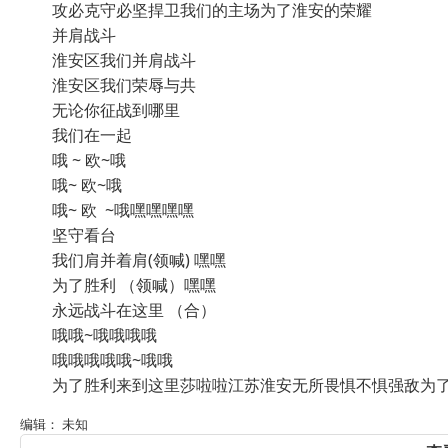
攻必克守必坚捍卫我们的主场为了淮安的荣耀
并肩战斗
淮安区我们并肩战斗
淮安区我们荣辱与共
无论你征战到哪里
我们在一起
哦 ~ 欧~哦
哦~ 欧~哦
哦~ 欧 ~哦嘿嘿嘿嘿
坚守看台
我们肩并着肩(领喊) 嘿嘿
为了胜利 （领喊）嘿嘿
永远战斗在这里 （合）
哦哦~哦哦哦哦
哦哦哦哦哦~哦哦
为了胜利来到这里莎啦啦江苏淮安无所畏惧不惧强敌为
编辑： 未知