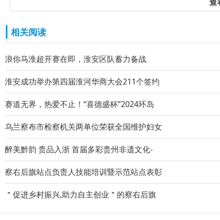
查
相关阅读
浪你马淮超开赛在即，淮安区队蓄力备战
淮安成功举办第四届淮河华商大会211个签约
赛道无界，热爱不止！“喜德盛杯”2024环岛
乌兰察布市检察机关两单位荣获全国维护妇女
醉美黔韵 贵品入浙 首届多彩贵州非遗文化-
察右后旗站点负责人技能培训暨示范站点表彰
＂促进乡村振兴,助力自主创业＂的察右后旗